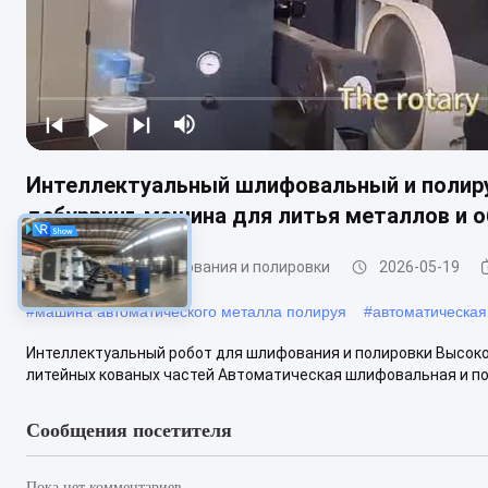
Интеллектуальный шлифовальный и полир
дебурринг-машина для литья металлов и о
Машины для шлифования и полировки
2026-05-19
#
машина автоматического металла полируя
#
автоматическая
Интеллектуальный робот для шлифования и полировки Высок
литейных кованых частей Автоматическая шлифовальная и п
Сообщения посетителя
Пока нет комментариев