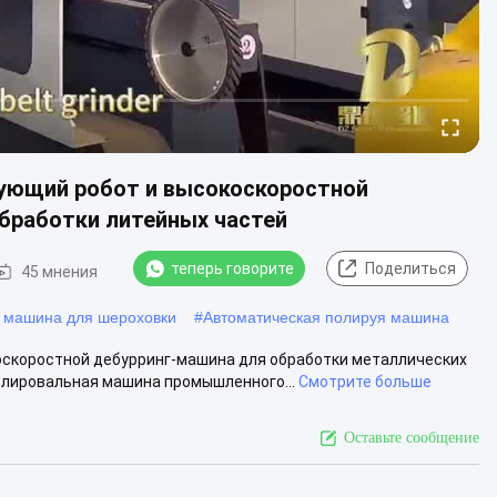
ующий робот и высокоскоростной
бработки литейных частей
теперь говорите
Поделиться
45 мнения
 машина для шероховки
#
Автоматическая полируя машина
оскоростной дебурринг-машина для обработки металлических
олировальная машина промышленного...
Смотрите больше
Оставьте сообщение