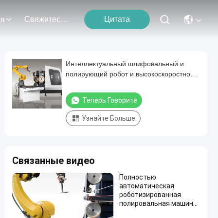
Свяжитесь С Нами
Цитата
ия
Интеллектуальный шлифовальный и
полирующий робот и высокоскоростной
дебурринг-машина для литья металлов и
обработки литейных частей
Теперь Говорите
Узнайте Больше
Связанные видео
Полностью
автоматическая
роботизированная
полировальная машина
мощностью 14,5 кВт для