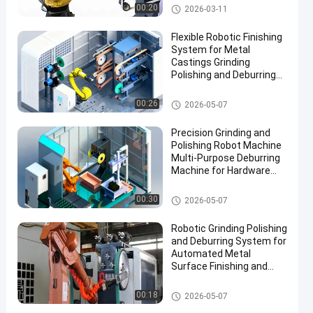
зеркальной полировки
Робот дебурринг шлифовка и
00:20
2026-03-11
металлических
полировка машина
заготовок
Flexible Robotic Finishing
System for Metal
Castings Grinding
Polishing and Deburring
Automation Solution
Машины для шлифования и
00:26
2026-05-07
полировки
Precision Grinding and
Polishing Robot Machine
Multi-Purpose Deburring
Machine for Hardware
Automotive Accessories
Manufacturing
Машины для шлифования и
00:30
2026-05-07
полировки
Robotic Grinding Polishing
and Deburring System for
Automated Metal
Surface Finishing and
Edge Preparation
Машины для шлифования и
00:18
2026-05-07
полировки