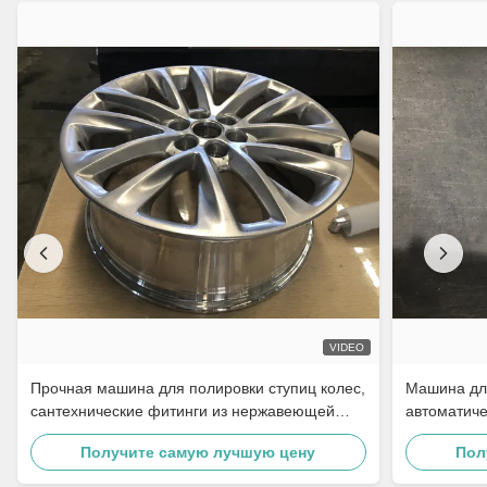
VIDEO
Прочная машина для полировки ступиц колес,
Машина дл
сантехнические фитинги из нержавеющей
автоматиче
стали, полировальное оборудование для
меля к со
Получите самую лучшую цену
Пол
автозапчастей