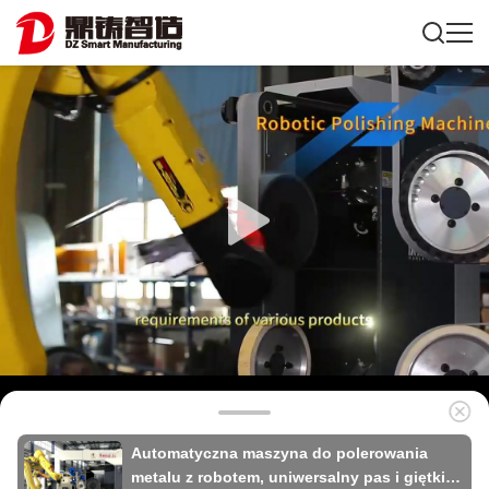
Automatyczna maszyna do polerowania
metalu z robotem, uniwersalny pas i giętki