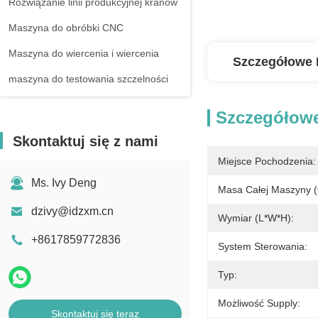
Rozwiązanie linii produkcyjnej kranów
Maszyna do obróbki CNC
Maszyna do wiercenia i wiercenia
Szczegółowe 
maszyna do testowania szczelności
Szczegółowe
Skontaktuj się z nami
Miejsce Pochodzenia:
Ms. Ivy Deng
Masa Całej Maszyny (
dzivy@idzxm.cn
Wymiar (l*w*h):
+8617859772836
System Sterowania:
Typ:
Możliwość Supply:
Skontaktuj się teraz