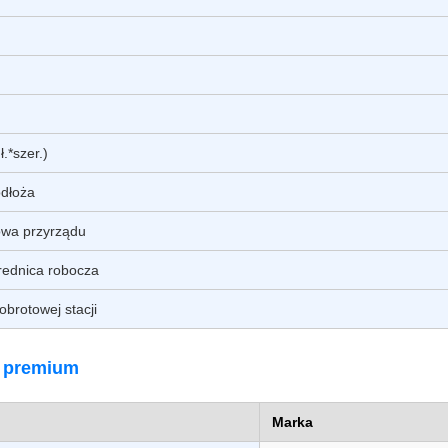
.*szer.)
dłoża
owa przyrządu
średnica robocza
 obrotowej stacji
 premium
Marka