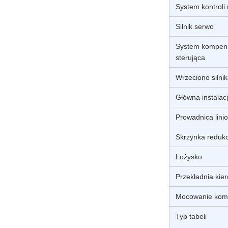
System kontroli
Silnik serwo
System kompensa
sterująca
Wrzeciono silni
Główna instalacj
Prowadnica lini
Skrzynka reduk
Łożysko
Przekładnia kie
Mocowanie kom
Typ tabeli