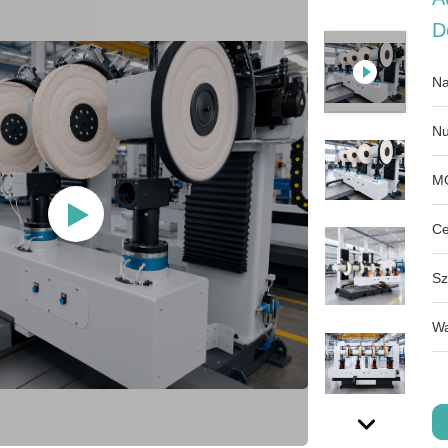
D
Na
Nu
M
Ce
Sz
Wa