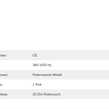
ctwo:
CE
380 V/50 Hz
ować:
Polerowanie Metali
a:
1 Rok
tawy:
20 Dni Roboczych