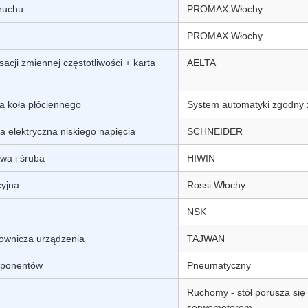
 ruchu
PROMAX Włochy
PROMAX Włochy
cji zmiennej częstotliwości + karta
AELTA
ka koła płóciennego
System automatyki zgodny 
a elektryczna niskiego napięcia
SCHNEIDER
owa i śruba
HIWIN
cyjna
Rossi Włochy
NSK
rownicza urządzenia
TAJWAN
ponentów
Pneumatyczny
Ruchomy - stół porusza si
serwomotorem