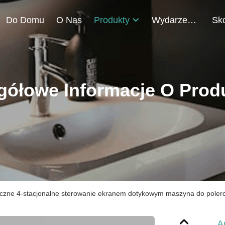
Do Domu
O Nas
Produkty
Wydarzenia
gółowe Informacje O Prod
czne 4-stacjonalne sterowanie ekranem dotykowym maszyna do pole
A