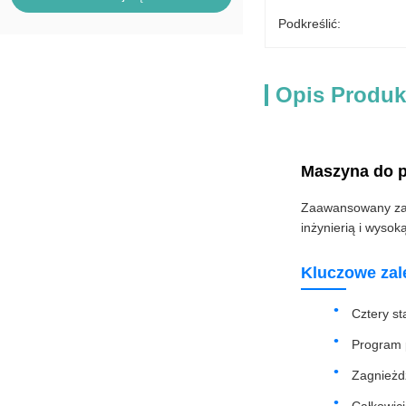
Podkreślić:
Opis Produk
Maszyna do p
Zaawansowany zaut
inżynierią i wysok
Kluczowe zal
Cztery s
Program 
Zagnieżd