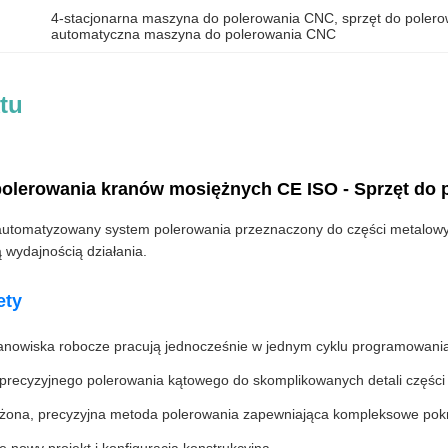
4-stacjonarna maszyna do polerowania CNC
, 
sprzęt do poler
automatyczna maszyna do polerowania CNC
tu
olerowania kranów mosiężnych CE ISO - Sprzęt do p
omatyzowany system polerowania przeznaczony do części metalowych i
ą wydajnością działania.
ety
tanowiska robocze pracują jednocześnie w jednym cyklu programowani
precyzyjnego polerowania kątowego do skomplikowanych detali części
żona, precyzyjna metoda polerowania zapewniająca kompleksowe pokr