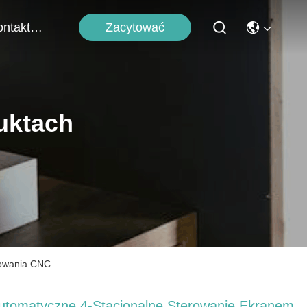
Zacytować
Skontaktuj Się Z Nami
uktach
rowania CNC
utomatyczne 4-Stacjonalne Sterowanie Ekranem