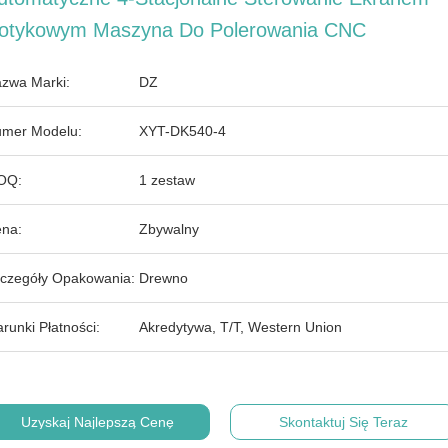
otykowym Maszyna Do Polerowania CNC
zwa Marki:
DZ
mer Modelu:
XYT-DK540-4
OQ:
1 zestaw
na:
Zbywalny
czegóły Opakowania:
Drewno
runki Płatności:
Akredytywa, T/T, Western Union
Uzyskaj Najlepszą Cenę
Skontaktuj Się Teraz