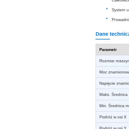
Całkowici
System u
Prowadni
Dane technic
Parametr
Rozmiar maszyny
Moc znamiono
Napięcie znami
Maks. Średnica
Min. Średnica m
Podróż w osi X
Podróż w osi Y