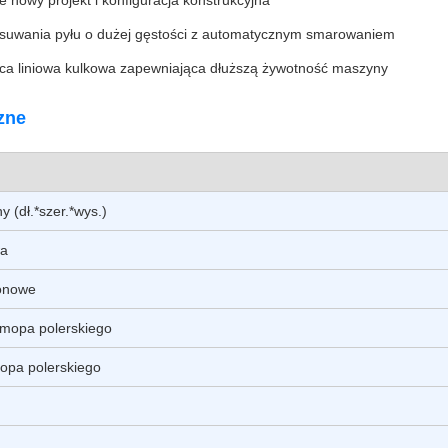
e nowy projekt i konfiguracja konstrukcyjna
suwania pyłu o dużej gęstości z automatycznym smarowaniem
ca liniowa kulkowa zapewniająca dłuższą żywotność maszyny
zne
 (dł.*szer.*wys.)
wa
onowe
 mopa polerskiego
opa polerskiego