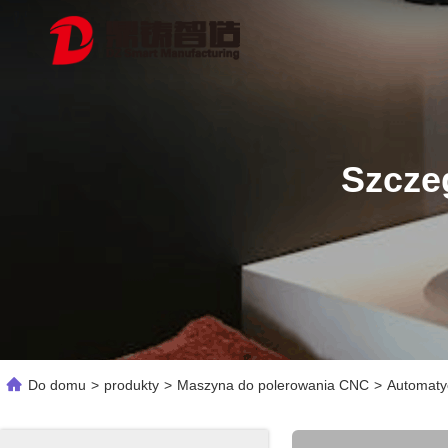
Szcze
Do domu
>
produkty
>
Maszyna do polerowania CNC
>
Automaty