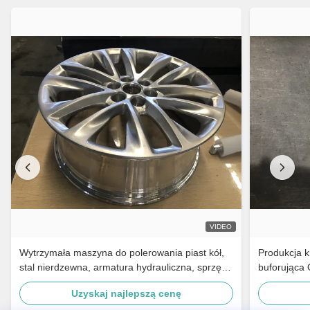
VIDEO
Wytrzymała maszyna do polerowania piast kół,
Produkcja 
stal nierdzewna, armatura hydrauliczna, sprzęt
buforująca 
do polerowania części samochodowych
szlifowania
Uzyskaj najlepszą cenę