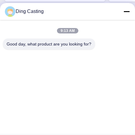
Ding Casting
Szybki link
9:13 AM
Do Domu
O Nas
Produkty
Nowości
Sprawy
Good day, what product are you looking for?
Skontaktuj Się Z Nami
Szybki kontakt
Adres
No.36 Qingxi Road, Guankou Town, Jimei District Xiamen
City, Prowincja Fujian, Chiny
Tel.
0086-592-6262884
Wiadomość elektroniczna
dzivy@idzxm.cn