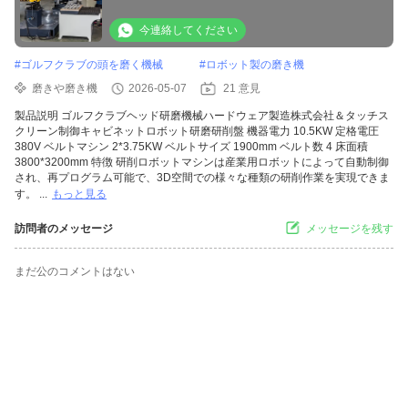
ネット ロボット 磨き 磨き 機
今連絡してください
#
ゴルフクラブの頭を磨く機械
#
ロボット製の磨き機
磨きや磨き機
2026-05-07
21 意見
製品説明 ゴルフクラブヘッド研磨機械ハードウェア製造株式会社＆タッチス
クリーン制御キャビネットロボット研磨研削盤 機器電力 10.5KW 定格電圧
380V ベルトマシン 2*3.75KW ベルトサイズ 1900mm ベルト数 4 床面積
3800*3200mm 特徴 研削ロボットマシンは産業用ロボットによって自動制御
され、再プログラム可能で、3D空間での様々な種類の研削作業を実現できま
す。 ...
もっと見る
訪問者のメッセージ
メッセージを残す
まだ公のコメントはない