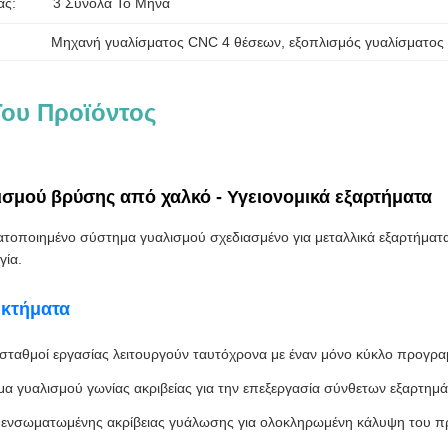
άς:
3 Σύνολα Το Μήνα
Μηχανή γυαλίσματος CNC 4 θέσεων
, 
εξοπλισμός γυαλίσματος
ου Προϊόντος
σμού βρύσης από χαλκό - Υγειονομικά εξαρτήματα
οποιημένο σύστημα γυαλισμού σχεδιασμένο για μεταλλικά εξαρτήματα 
γία.
εκτήματα
 σταθμοί εργασίας λειτουργούν ταυτόχρονα με έναν μόνο κύκλο προγρ
α γυαλισμού γωνίας ακριβείας για την επεξεργασία σύνθετων εξαρτημ
ενσωματωμένης ακρίβειας γυάλωσης για ολοκληρωμένη κάλυψη του π