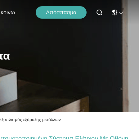
Απόσπασμα
Επικοινωνήστε Μαζί Μας
τα
Εξοπλισμός εξόρυξης μετάλλων
υτοματοποιημένο Σύστημα Ελέγχου Με Οθόνη