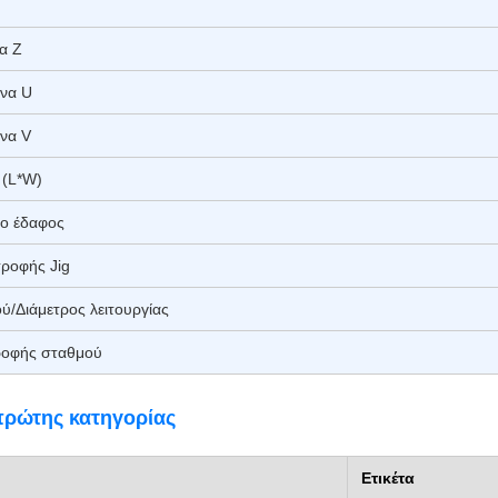
να Ζ
ονα U
ονα V
 (L*W)
ο έδαφος
τροφής Jig
ύ/Διάμετρος λειτουργίας
ροφής σταθμού
πρώτης κατηγορίας
Ετικέτα