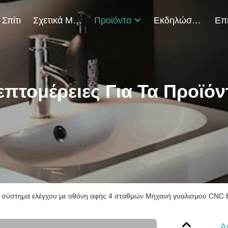
Σπίτι
Σχετικά Με Εμάς
Προϊόντα
Εκδηλώσεις
επτομέρειες Για Τα Προϊόν
 σύστημα ελέγχου με οθόνη αφής 4 σταθμών Μηχανή γυαλισμού CNC 
Α