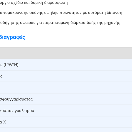
υργιο σχέδιο και δομική διαμόρφωση
απομάκρυνσης σκόνης υψηλής πυκνότητας με αυτόματη λίπανση
οδήγησης σφαίρας για παρατεταμένη διάρκεια ζωής της μηχανής
διαγραφές
ς (L*W*H)
ος
η
 σφουγγαρίσματος
σκούπας γυαλισμού
να Χ