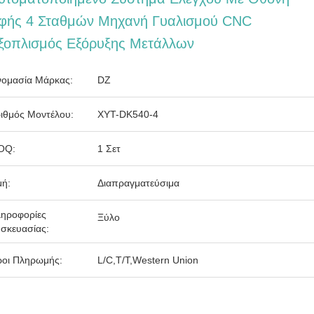
φής 4 Σταθμών Μηχανή Γυαλισμού CNC
ξοπλισμός Εξόρυξης Μετάλλων
ομασία Μάρκας:
DZ
ιθμός Μοντέλου:
XYT-DK540-4
OQ:
1 Σετ
μή:
Διαπραγματεύσιμα
ηροφορίες
Ξύλο
σκευασίας:
οι Πληρωμής:
L/C,T/T,Western Union