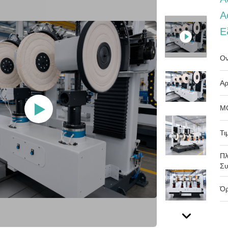
Α
Ε
Ον
Αρ
M
Τι
Πλ
Συ
Όρ