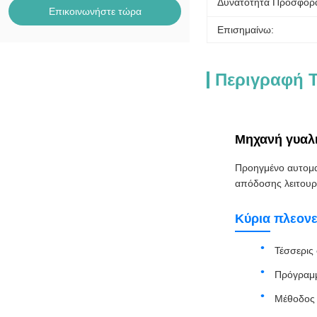
Δυνατότητα Προσφορ
Επικοινωνήστε τώρα
Επισημαίνω:
Περιγραφή Τ
Μηχανή γυαλι
Προηγμένο αυτοματ
απόδοσης λειτουρ
Κύρια πλεον
Τέσσερις
Πρόγραμμ
Μέθοδος 