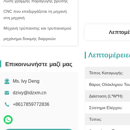
Λύση γραμμής παραγωγής βρύσης
CNC που επεξεργάζεται τη μηχανή
στη μηχανή
Μηχανή τρύπανσης και τρυπανισμού
Λεπτομέ
μηχάνημα δοκιμής διαρροών
Λεπτομέρειε
Επικοινωνήστε μαζί μας
Τόπος Καταγωγής:
Ms. Ivy Deng
Βάρος Ολόκληρου Του
dzivy@idzxm.cn
Διάσταση (l*w*h):
+8617859772836
Σύστημα Ελέγχου:
Τύπος: