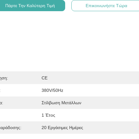
Πάρτε Την Καλύτερη Τιμή
Επικοινωνήστε Τώρα
ηση:
CE
:
380V/50Hz
α:
Στίλβωση Μετάλλων
1 Έτος
Παράδοσης:
20 Εργάσιμες Ημέρες