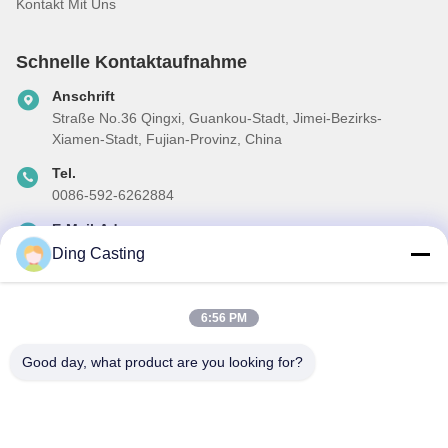
Kontakt Mit Uns
Schnelle Kontaktaufnahme
Anschrift
Straße No.36 Qingxi, Guankou-Stadt, Jimei-Bezirks-
Xiamen-Stadt, Fujian-Provinz, China
Tel.
0086-592-6262884
E-Mail-Adresse
dzivy@idzxm.cn
Ding Casting
6:56 PM
Unser Newsletter
Good day, what product are you looking for?
Abonnieren Sie unseren Newsletter für Rabatte und mehr.