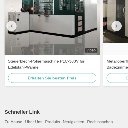
VIDEO
Steuerblech-Poliermaschine PLC-380V für
Metalloberf
Edelstahl-Wanne
Badezimmer
Edelstahl-Tü
Erhalten Sie besten Preis
Schneller Link
Zu Hause
Über Uns
Produits
Neuigkeiten
Rechtssachen