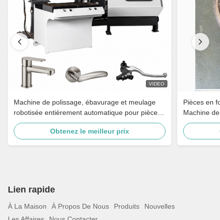
VIDEO
Machine de polissage, ébavurage et meulage
Pièces en f
robotisée entièrement automatique pour pièces
Machine de
de moto, robinetterie en laiton, quincaillerie,
Obtenez le meilleur prix
poignées de porte
Lien rapide
À La Maison
À Propos De Nous
Produits
Nouvelles
Les Affaires
Nous Contacter