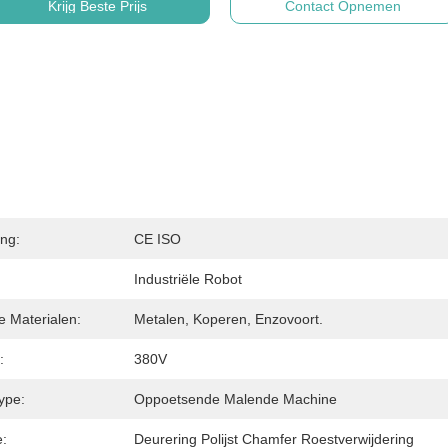
Krijg Beste Prijs
Contact Opnemen
ing:
CE ISO
Industriële Robot
e Materialen:
Metalen, Koperen, Enzovoort.
:
380V
ype:
Oppoetsende Malende Machine
e:
Deurering Polijst Chamfer Roestverwijdering