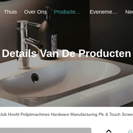
Thuis
Over Ons
Producten
Evenementen
Details Van De Producten
club Hoofd Polijstmachines Hardware Manufacturing Plc & Touch Screen
G