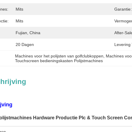
ines:
Mits
Garantie:
ctie:
Mits
Vermogen
Fujian, China
After-Sal
20 Dagen
Levering
Machines voor het polijsten van golfclubkoppen
, 
Machines voor
Touchscreen bedieningskasten Polijstmachines
hrijving
jving
olijstmachines Hardware Productie Plc & Touch Screen Con
gen