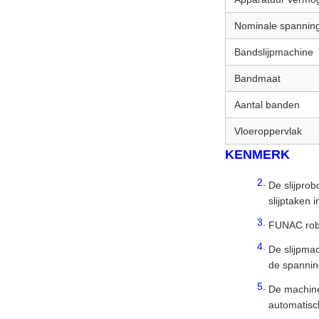
Nominale spannin
Bandslijpmachine
Bandmaat
Aantal banden
Vloeroppervlak
KENMERK
De slijpro
slijptaken 
FUNAC rob
De slijpmac
de spannin
De machine 
automatisc