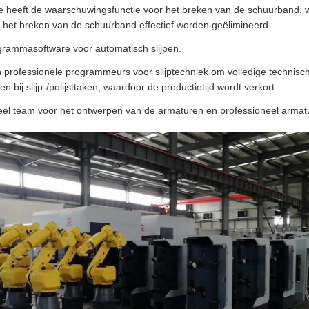
 heeft de waarschuwingsfunctie voor het breken van de schuurband, waa
j het breken van de schuurband effectief worden geëlimineerd.
ogrammasoftware voor automatisch slijpen.
professionele programmeurs voor slijptechniek om volledige technisch
en bij slijp-/polijsttaken, waardoor de productietijd wordt verkort.
eel team voor het ontwerpen van de armaturen en professioneel armatuu