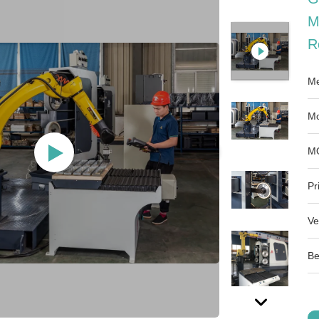
M
R
Me
Mo
M
Pri
Ve
Be