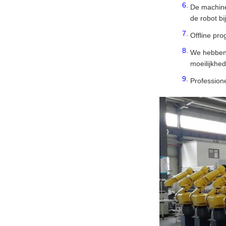
De machine
de robot bi
Offline pr
We hebben 
moeilijkhed
Profession