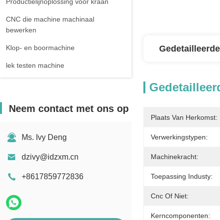
Productielijnoplossing voor kraan
CNC die machine machinaal
bewerken
Klop- en boormachine
Gedetailleerde
lek testen machine
Gedetailleer
Neem contact met ons op
Plaats Van Herkomst:
Ms. Ivy Deng
Verwerkingstypen:
dzivy@idzxm.cn
Machinekracht:
+8617859772836
Toepassing Industy:
Cnc Of Niet:
Kerncomponenten: