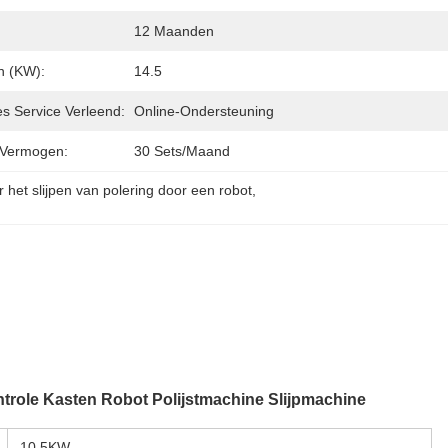
12 Maanden
 (kW):
14.5
es Service Verleend:
Online-Ondersteuning
 Vermogen:
30 Sets/maand
 het slijpen van polering door een robot
, 
trole Kasten Robot Polijstmachine Slijpmachine
10.5KW