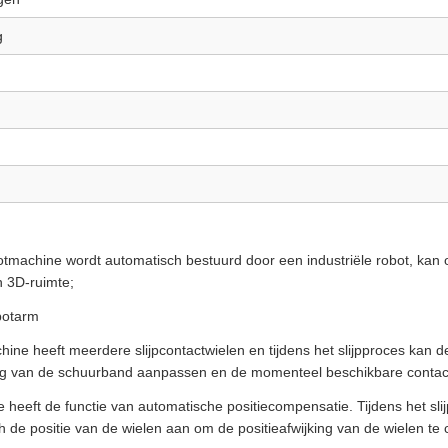
g
botmachine wordt automatisch bestuurd door een industriële robot, k
in 3D-ruimte;
otarm
hine heeft meerdere slijpcontactwielen en tijdens het slijpproces kan d
g van de schuurband aanpassen en de momenteel beschikbare contact
heeft de functie van automatische positiecompensatie. Tijdens het sli
h de positie van de wielen aan om de positieafwijking van de wielen t