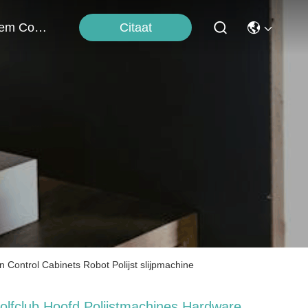
Citaat
Neem Contact Met Ons Op
 Control Cabinets Robot Polijst slijpmachine
olfclub Hoofd Polijstmachines Hardware